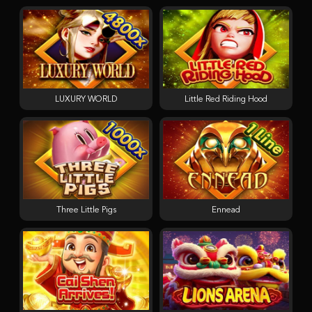
LUXURY WORLD
Little Red Riding Hood
Three Little Pigs
Ennead