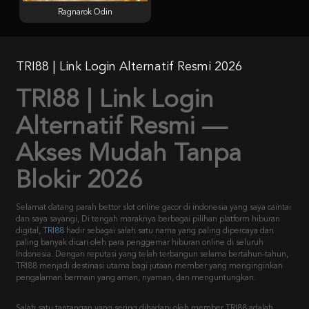
Ragnarok Odin
TRI88 | Link Login Alternatif Resmi 2026
TRI88 | Link Login
Alternatif Resmi —
Akses Mudah Tanpa
Blokir 2026
Selamat datang parah bettor slot online gacor di indonesia yang saya caintai
dan saya sayangi, Di tengah maraknya berbagai pilihan platform hiburan
digital,
TRI88
hadir sebagai salah satu nama yang paling dipercaya dan
paling banyak dicari oleh para penggemar hiburan online di seluruh
Indonesia. Dengan reputasi yang telah terbangun selama bertahun-tahun,
TRI88 menjadi destinasi utama bagi jutaan member yang menginginkan
pengalaman bermain yang aman, nyaman, dan menguntungkan.
Salah satu tantangan yang sering dihadapi oleh member TRI88 adalah