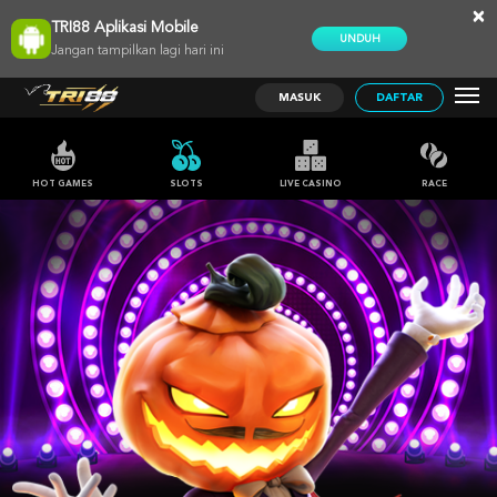
×
TRI88 Aplikasi Mobile
UNDUH
Jangan tampilkan lagi hari ini
MASUK
DAFTAR
HOT GAMES
SLOTS
LIVE CASINO
RACE