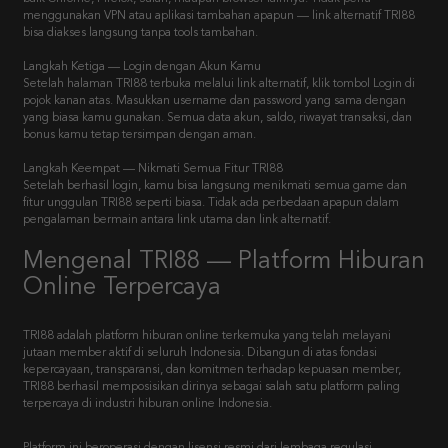
menggunakan VPN atau aplikasi tambahan apapun — link alternatif TRI88
bisa diakses langsung tanpa tools tambahan.
Langkah Ketiga — Login dengan Akun Kamu
Setelah halaman TRI88 terbuka melalui link alternatif, klik tombol Login di
pojok kanan atas. Masukkan username dan password yang sama dengan
yang biasa kamu gunakan. Semua data akun, saldo, riwayat transaksi, dan
bonus kamu tetap tersimpan dengan aman.
Langkah Keempat — Nikmati Semua Fitur TRI88
Setelah berhasil login, kamu bisa langsung menikmati semua game dan
fitur unggulan TRI88 seperti biasa. Tidak ada perbedaan apapun dalam
pengalaman bermain antara link utama dan link alternatif.
Mengenal TRI88 — Platform Hiburan
Online Terpercaya
TRI88 adalah platform hiburan online terkemuka yang telah melayani
jutaan member aktif di seluruh Indonesia. Dibangun di atas fondasi
kepercayaan, transparansi, dan komitmen terhadap kepuasan member,
TRI88 berhasil memposisikan dirinya sebagai salah satu platform paling
terpercaya di industri hiburan online Indonesia.
Platform ini beroperasi dengan lisensi resmi dari lembaga regulasi