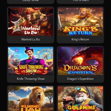
Lucky Panda
Thor of Mars
Warlord Lu Bu
King's Return
Knife Throwing Show
Dragon's Expedition