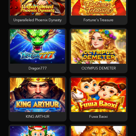
Unparalleled Phoenix Dynasty
Fortune's Treasure
Dragon777
OLYMPUS DEMETER
KING ARTHUR
Fuwa Baoxi