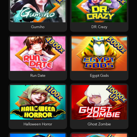
Gumiho
DR. Crazy
Run Date
Egypt Gods
Halloween Horror
Ghost Zombie