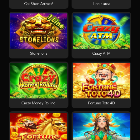
Cai Shen Arrives!
Lion's area
Stonelions
Crazy ATM
Crazy Money Rolling
Fortune Toto 4D