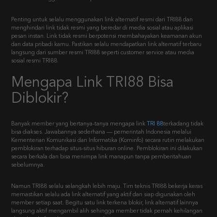
Penting untuk selalu menggunakan link alternatif resmi dari TRI88 dan
menghindari link tidak resmi yang beredar di media sosial atau aplikasi
pesan instan. Link tidak resmi berpotensi membahayakan keamanan akun
dan data pribadi kamu. Pastikan selalu mendapatkan link alternatif terbaru
langsung dari sumber resmi TRI88 seperti customer service atau media
sosial resmi TRI88.
Mengapa Link TRI88 Bisa
Diblokir?
Banyak member yang bertanya-tanya mengapa link
TRI 88
terkadang tidak
bisa diakses. Jawabannya sederhana — pemerintah Indonesia melalui
Kementerian Komunikasi dan Informatika (Kominfo) secara rutin melakukan
pemblokiran terhadap situs-situs hiburan online. Pemblokiran ini dilakukan
secara berkala dan bisa menimpa link manapun tanpa pemberitahuan
sebelumnya.
Namun TRI88 selalu selangkah lebih maju. Tim teknis TRI88 bekerja keras
memastikan selalu ada link alternatif yang aktif dan siap digunakan oleh
member setiap saat. Begitu satu link terkena blokir, link alternatif lainnya
langsung aktif mengambil alih sehingga member tidak pernah kehilangan