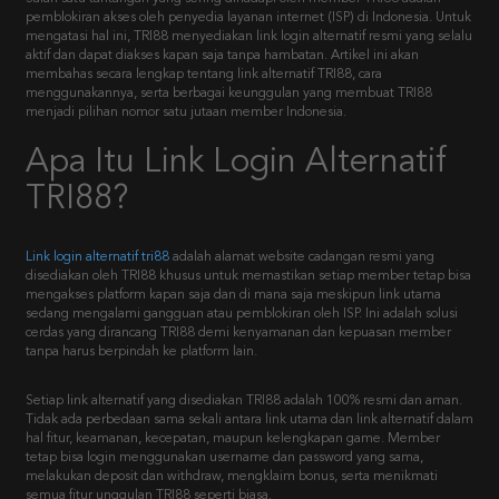
pemblokiran akses oleh penyedia layanan internet (ISP) di Indonesia. Untuk
mengatasi hal ini, TRI88 menyediakan link login alternatif resmi yang selalu
aktif dan dapat diakses kapan saja tanpa hambatan. Artikel ini akan
membahas secara lengkap tentang link alternatif TRI88, cara
menggunakannya, serta berbagai keunggulan yang membuat TRI88
menjadi pilihan nomor satu jutaan member Indonesia.
Apa Itu Link Login Alternatif
TRI88?
Link login alternatif tri88
adalah alamat website cadangan resmi yang
disediakan oleh TRI88 khusus untuk memastikan setiap member tetap bisa
mengakses platform kapan saja dan di mana saja meskipun link utama
sedang mengalami gangguan atau pemblokiran oleh ISP. Ini adalah solusi
cerdas yang dirancang TRI88 demi kenyamanan dan kepuasan member
tanpa harus berpindah ke platform lain.
Setiap link alternatif yang disediakan TRI88 adalah 100% resmi dan aman.
Tidak ada perbedaan sama sekali antara link utama dan link alternatif dalam
hal fitur, keamanan, kecepatan, maupun kelengkapan game. Member
tetap bisa login menggunakan username dan password yang sama,
melakukan deposit dan withdraw, mengklaim bonus, serta menikmati
semua fitur unggulan TRI88 seperti biasa.