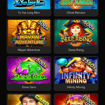
Yu Yue Long Men
Ghost Mansion
Mayan Adventure
Deep Rising
Slime Gem
Infinity Mining