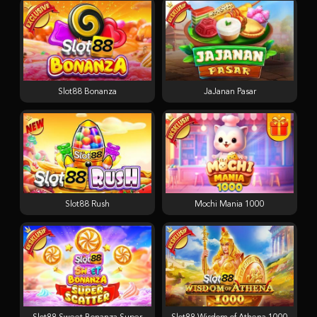
Slot88 Bonanza
JaJanan Pasar
Slot88 Rush
Mochi Mania 1000