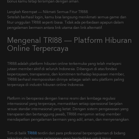
bonus kamu tetap tersimpan dengan aman.
Langkah Keempat — Nikmati Semua Fitur TRI88
Setelah berhasil login, kamu bisa langsung menikmati semua game dan
fitur unggulan TRI88 seperti biasa. Tidak ada perbedaan apapun dalam
pengalaman bermain antara link utama dan link alternatif.
Mengenal TRI88 — Platform Hiburan
Online Terpercaya
TRI88 adalah platform hiburan online terkemuka yang telah melayani
jutaan member aktif di seluruh Indonesia. Dibangun di atas fondasi
kepercayaan, transparansi, dan komitmen terhadap kepuasan member,
TRI88 berhasil memposisikan dirinya sebagai salah satu platform paling
terpercaya di industri hiburan online Indonesia.
Platform ini beroperasi dengan lisensi resmi dari lembaga regulasi
internasional yang terpercaya, memastikan setiap operasional berjalan
sesuai standar internasional yang ketat. Dengan sistem pengawasan yang
transparan dan bertanggung jawab, TRI88 menjamin setiap member
mendapatkan pengalaman bermain yang adil, aman, dan menyenangkan.
Tim di balik
TRI88
terdiri dari para profesional berpengalaman di bidang
teknologi dan layanan pelanggan yang berdedikasi untuk terus