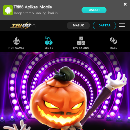
×
TRI88 Aplikasi Mobile
UNDUH
Jangan tampilkan lagi hari ini
MASUK
DAFTAR
HOT GAMES
SLOTS
LIVE CASINO
RACE