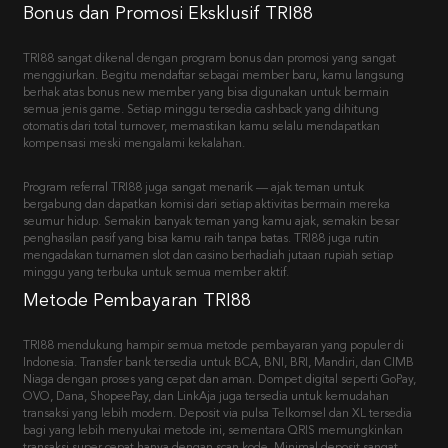
Bonus dan Promosi Eksklusif TRI88
TRI88 sangat dikenal dengan program bonus dan promosi yang sangat
menggiurkan. Begitu mendaftar sebagai member baru, kamu langsung
berhak atas bonus new member yang bisa digunakan untuk bermain
semua jenis game. Setiap minggu tersedia cashback yang dihitung
otomatis dari total turnover, memastikan kamu selalu mendapatkan
kompensasi meski mengalami kekalahan.
Program referral TRI88 juga sangat menarik — ajak teman untuk
bergabung dan dapatkan komisi dari setiap aktivitas bermain mereka
seumur hidup. Semakin banyak teman yang kamu ajak, semakin besar
penghasilan pasif yang bisa kamu raih tanpa batas. TRI88 juga rutin
mengadakan turnamen slot dan casino berhadiah jutaan rupiah setiap
minggu yang terbuka untuk semua member aktif.
Metode Pembayaran TRI88
TRI88 mendukung hampir semua metode pembayaran yang populer di
Indonesia. Transfer bank tersedia untuk BCA, BNI, BRI, Mandiri, dan CIMB
Niaga dengan proses yang cepat dan aman. Dompet digital seperti GoPay,
OVO, Dana, ShopeePay, dan LinkAja juga tersedia untuk kemudahan
transaksi yang lebih modern. Deposit via pulsa Telkomsel dan XL tersedia
bagi yang lebih menyukai metode ini, sementara QRIS memungkinkan
transaksi super cepat hanya dengan scan kode. Minimal deposit sangat